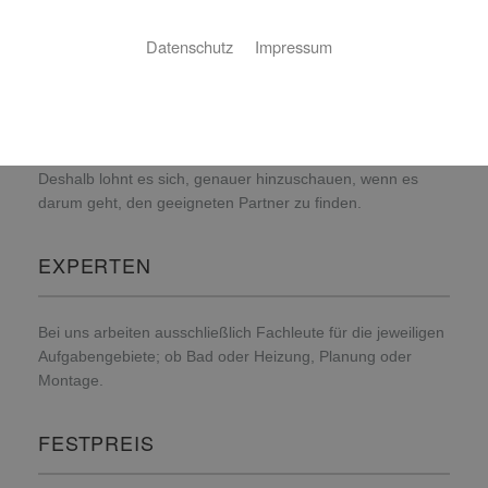
Der Kauf und die Modernisierung eines Bades oder einer
Datenschutz
Impressum
neuen Heizung haben viel mit Vertrauen zu tun. Schließlich
kennen weder Sie noch wir das entstehende Produkt im
Vorfeld: Jedes Bad, jede Heizungsanlage, jede Installation
der Haustechnik ist ein Unikat und wird entsprechend den
individuellen Vorstellungen und Wünschen realisiert.
Deshalb lohnt es sich, genauer hinzuschauen, wenn es
darum geht, den geeigneten Partner zu finden.
EXPERTEN
Bei uns arbeiten ausschließlich Fachleute für die jeweiligen
Aufgabengebiete; ob Bad oder Heizung, Planung oder
Montage.
FESTPREIS