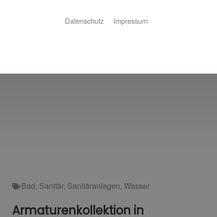
Datenschutz
Impressum
Bad
,
Sanitär
,
Sanitäranlagen
,
Wasser
Armaturenkollektion in