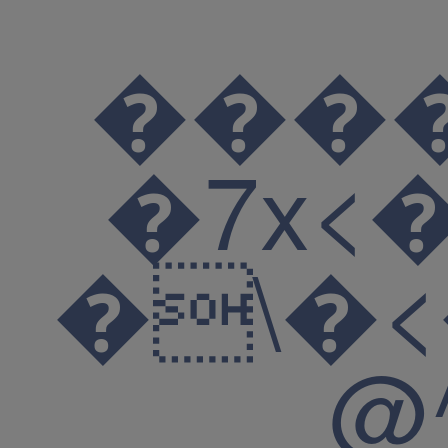
��
�
�7x<�&W�*c����S��
�\�<���.ŝ#২�#*��(����G��
@^�~j�f4u+^Oη�ͫ��~鑹�