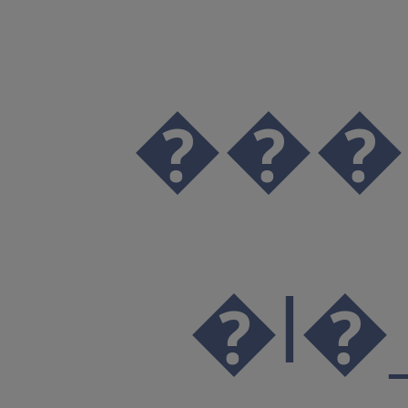
���>�=_Y3e�� �N��!!o��b���
�l�_2*Q�z r�;�n�R$��