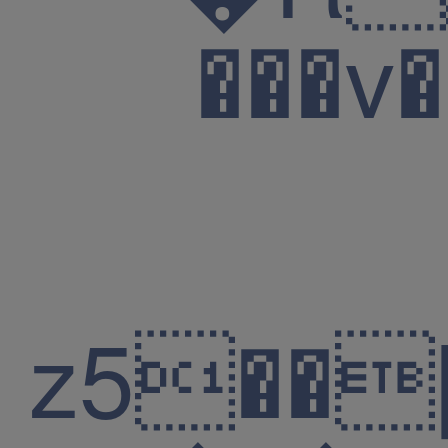
���v����gv
z5��[�]vc