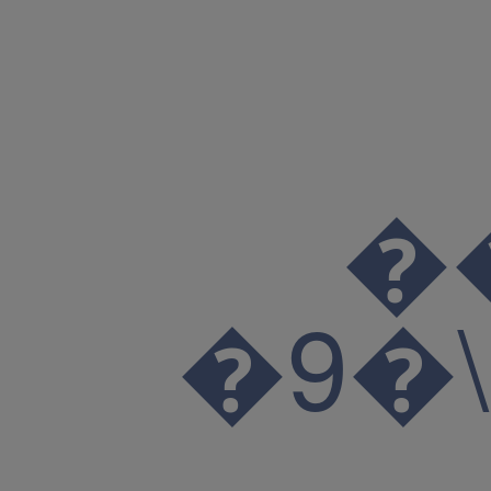
�
�9�\K̺��Ҷ�A)RT8� ��{ �