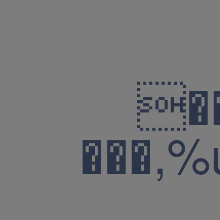
���,%u*��i#��rJ6�kwfy���Xú�G�r�B����H)��{0