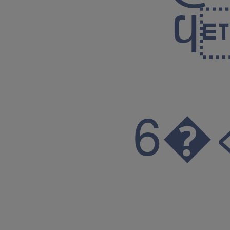
ϥ
6�<>j��