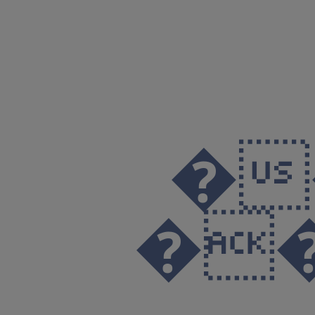
��:��S���e�~����_���I>�޿
��