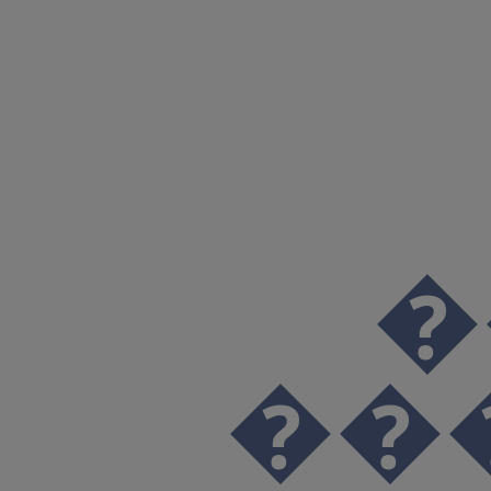
��
����XM؂�����HUҒo�R����q}�u�^mL�Ҋi`�IRM�TA�Ei6���lN�g����#���D��mn''3��V> ��X�%ZV�9����r���� hF�k�۷�&���