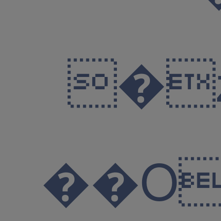
��O����w