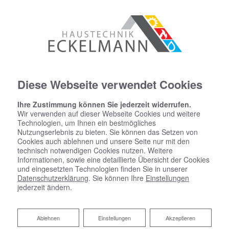
Diese Webseite verwendet Cookies
Ihre Zustimmung können Sie jederzeit widerrufen.
Wir verwenden auf dieser Webseite Cookies und weitere
Technologien, um Ihnen ein bestmögliches
Nutzungserlebnis zu bieten. Sie können das Setzen von
Cookies auch ablehnen und unsere Seite nur mit den
technisch notwendigen Cookies nutzen. Weitere
Informationen, sowie eine detaillierte Übersicht der Cookies
und eingesetzten Technologien finden Sie in unserer
Heizen mit Holz
Datenschutzerklärung
. Sie können Ihre
Einstellungen
jederzeit ändern.
Nachhaltige Wärme im ganzen Haus
Ablehnen
Ablehnen
Einstellungen
Akzeptieren
Eine bessere CO
-Bilanz, auf lange Sicht geringere
2